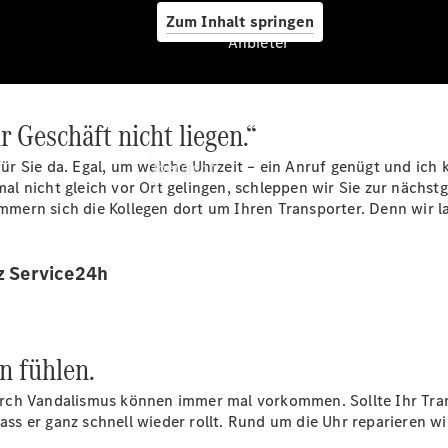
Zum Inhalt springen
Anbieter
r Geschäft nicht liegen.“
Anbieter
 für Sie da. Egal, um welche Uhrzeit – ein Anruf genügt und ic
Übersicht
s mal nicht gleich vor Ort gelingen, schleppen wir Sie zur näc
mern sich die Kollegen dort um Ihren Transporter. Denn wir l
z Service24h
Startseite
Ansprechpartner
en fühlen.
finden
Probefahrt
rch Vandalismus können immer mal vorkommen. Sollte Ihr Tran
vereinbaren
s er ganz schnell wieder rollt. Rund um die Uhr reparieren wi
Beratung