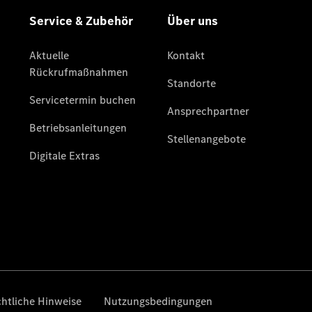
Übersicht
Serviceangebote
Wartungsservice
Schonbezüge
Fußmatten
Kofferraumupgrade
Finanzdienste
Reifen &
Kompletträder