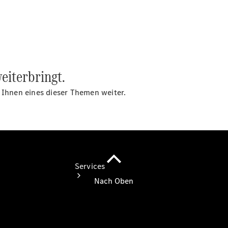
Übersicht
Gebrauchtwagensuche
Junge
Sterne
Digitale
Extras
eiterbringt.
t Ihnen eines dieser Themen weiter.
Services