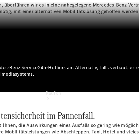
vereinbaren
n, überführen wir es in eine nahegelegene Mercedes-Benz Vert
Servicetermin
nötig, mit einer alternativen Mobilitätslösung geholfen werden
vereinbaren
Tel: +49
6894 96320
des-Benz Service24h-Hotline. an. Alternativ, falls verbaut, e
timediasystems.
Kaufen
tensicherheit im Pannenfall.
t Ihnen, die Auswirkungen eines Ausfalls so gering wie möglich
 Mobilitätsleistungen wie Abschleppen, Taxi, Hotel und vieles