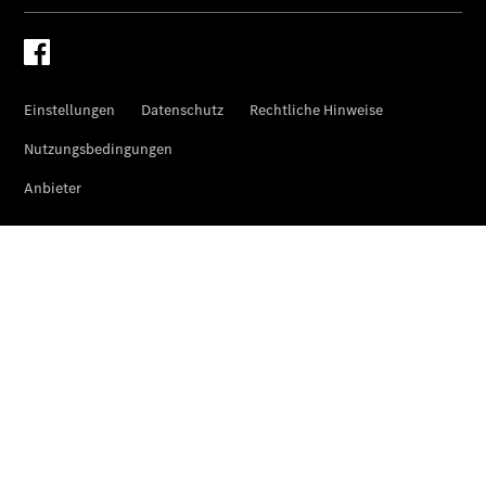
Übersicht
Original-
Teile
Neufahrzeuggarantie
Online-
Terminbuchung
Pannen- &
Schadenhilfe
Service für
Reisemobile
Teile &
Zubehör
Rückrufe &
Umrüstungen