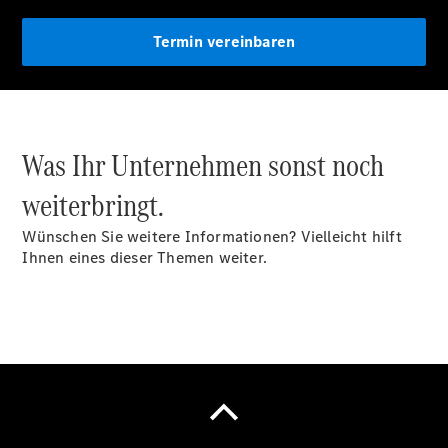
Wartung
Reparatur
Termin vereinbaren
Service-
und
Garantie-
Pakete
Fleet
Was Ihr Unternehmen sonst noch
Services
Elektrofahrzeug-
weiterbringt.
Service
VanService
Wünschen Sie weitere Informationen? Vielleicht hilft
basic
Ihnen eines dieser Themen weiter.
Mobilitätslösungen
Übersicht
MobiloVan