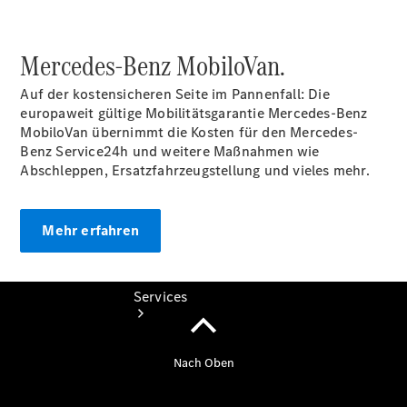
Übersicht
Gebrauchtwagensuche
Junge
Mercedes-Benz MobiloVan.
Sterne
Digitale
Auf der kostensicheren Seite im Pannenfall: Die
Extras
europaweit gültige Mobilitätsgarantie Mercedes-Benz
MobiloVan
übernimmt die Kosten für den Mercedes-
Benz Service24h und weitere Maßnahmen wie
Abschleppen, Ersatzfahrzeugstellung und vieles mehr.
Mehr erfahren
Services