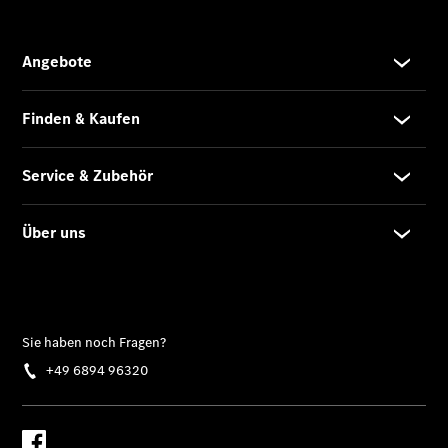
Übersicht
Serviceangebote
Wartungsservice
Schonbezüge
Fußmatten
Kofferraumupgrade
Finanzdienste
Reifen &
Kompletträder