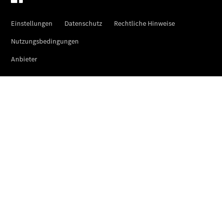
Reifen- und
Komplettradschutz
EU-
Reifenlabel
Transporter-
Service
Übersicht
Unfallreparaturen
SmallRepair
Rücknahme
&
Entsorgung