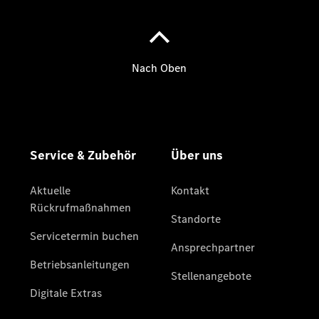
Übersicht
Serviceangebote
Wartungsservice
Schonbezüge
Fußmatten
Kofferraumupgrade
Finanzdienste
Reifen &
Kompletträder