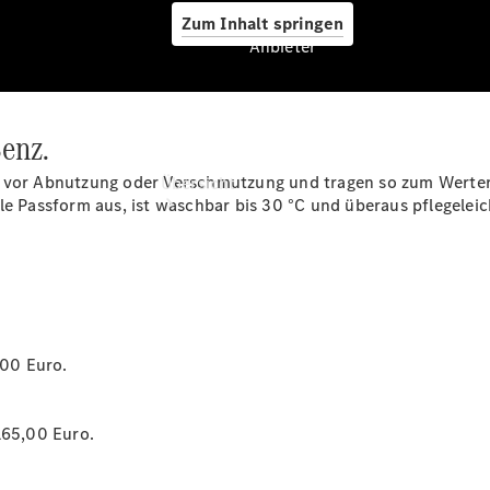
Zum Inhalt springen
Anbieter
enz.
Anbieter
e vor Abnutzung oder Verschmutzung und tragen so zum Werterh
Übersicht
le Passform aus, ist waschbar bis 30 °C und überaus pflegeleich
*
Startseite
,00 Euro.
Ansprechpartner
finden
Probefahrt
165,00 Euro.
vereinbaren
Beratung