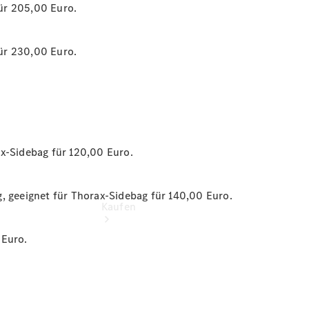
vereinbaren
ür 205,00 Euro.
Servicetermin
vereinbaren
Tel: +49
ür 230,00 Euro.
6894 96320
ax-Sidebag für 120,00 Euro.
, geeignet für Thorax-Sidebag für 140,00 Euro.
Kaufen
 Euro.