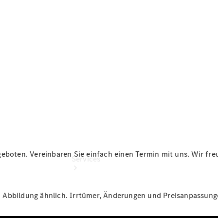
Übersicht
Gebrauchtwagensuche
Junge
Sterne
Digitale
Extras
eboten. Vereinbaren Sie einfach einen Termin mit uns. Wir freu
Services
St. Abbildung ähnlich. Irrtümer, Änderungen und Preisanpassun