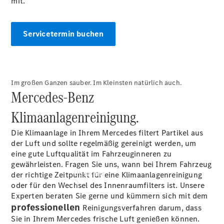
mit.
Gebrauchtwagensuche
Finanzdienste
Digitale
Servicetermin buchen
Extras
Unsere
Jungen
Sterne
Im großen Ganzen sauber. Im Kleinsten natürlich auch.
Mercedes‑Benz
Klimaanlagenreinigung.
Die Klimaanlage in Ihrem Mercedes filtert Partikel aus
der Luft und sollte regelmäßig gereinigt werden, um
eine gute Luftqualität im Fahrzeuginneren zu
gewährleisten. Fragen Sie uns, wann bei Ihrem Fahrzeug
Über uns
der richtige Zeitpunkt für eine Klimaanlagenreinigung
oder für den Wechsel des Innenraumfilters ist. Unsere
Experten beraten Sie gerne und kümmern sich mit dem
professionellen
Reinigungsverfahren darum, dass
Sie in Ihrem Mercedes frische Luft genießen können.