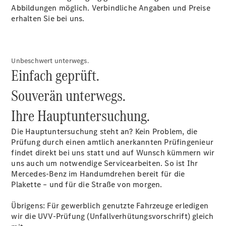
Abbildungen möglich. Verbindliche Angaben und Preise
erhalten Sie bei uns.
Übersicht
Unbeschwert unterwegs.
Serviceangebote
Einfach geprüft.
Reifen &
Kompletträder
Souverän unterwegs.
Teile &
Zubehör
Ihre
Hauptuntersuchung.
Pannen- &
Schadenhilfe
Die Hauptuntersuchung steht an? Kein Problem, die
Reparatur &
Prüfung durch einen amtlich anerkannten Prüfingenieur
Werkstatt
findet direkt bei uns statt und auf Wunsch kümmern wir
Rückrufe &
uns auch um notwendige Servicearbeiten. So ist Ihr
Umrüstungen
Mercedes-Benz im Handumdrehen bereit für die
Warnung: Betrug
Plakette – und für die Straße von morgen.
beim
Gebrauchtwagenkauf
Übrigens: Für gewerblich genutzte Fahrzeuge erledigen
Service für
wir die UVV-Prüfung (Unfallverhütungsvorschrift) gleich
Reisemobile