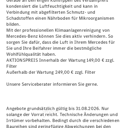
Gerade an den engen Kühlrippen des Verdampfers
Junge
kondensiert die Luftfeuchtigkeit und kann in
Sterne
Verbindung mit abgefilterten Schmutz- und
Junge
Schadstoffen einen Nährboden für Mikroorganismen
Sterne -
bilden.
elektrisch
Mit der professionellen Klimaanlagenreinigung von
Mercedes-
Mercedes-Benz können Sie dies aktiv verhindern. So
Benz
sorgen Sie dafür, dass die Luft in Ihrem Mercedes für
Online
Sie und Ihre Beifahrer immer die bestmögliche
Store
Wohlfühlqualität haben.
AKTIONSPREIS Innerhalb der Wartung 149,00 € zzgl.
Filter
Außerhalb der Wartung 249,00 € zzgl. Filter
Unsere Serviceberater informieren Sie gerne.
Angebote grundsätzlich gültig bis 31.08.2026. Nur
Services
solange der Vorrat reicht. Technische Änderungen und
Irrtümer vorbehalten. Bedingt durch die verschiedenen
Baureihen sind geringfügige Abweichungen bei den