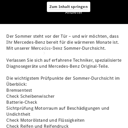
Zum Inhalt springen
Anbieter
Der Sommer steht vor der Tür – und wir möchten, dass
Anbieter
Ihr Mercedes-Benz bereit für die wärmeren Monate ist.
Übersicht
Mit unserer Mercedes-Benz Sommer-Durchsicht.
Verlassen Sie sich auf erfahrene Techniker, spezialisierte
Diagnosegeräte und Mercedes-Benz Original-Teile.
Die wichtigstem Prüfpunkte der Sommer-Durchsicht im
Überblick:
Bremsentest
Startseite
Check Scheibenwischer
Ansprechpartner
Batterie-Check
finden
Sichtprüfung Motorraum auf Beschädigungen und
Beratung
Undichtheit
vereinbaren
Check Motorölstand und Flüssigkeiten
Servicetermin
Check Reifen und Reifendruck