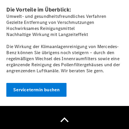
Die Vorteile im Überblick:
Umwelt- und gesundheitsfreundliches Verfahren
Übersicht
Gezielte Entfernung von Verschmutzungen
Kontakt
Hochwirksames Reinigungsmittel
Nachhaltige Wirkung mit Langzeiteffekt
Die Wirkung der Klimaanlagenreinigung von Mercedes-
Benz können Sie übrigens noch steigern – durch den
regelmäßigen Wechsel des Innenraumfilters sowie eine
ergänzende Reinigung des Pollenfiltergehäuses und der
Ansprechpartner
angrenzenden Luftkanäle. Wir beraten Sie gern.
Kontaktformular
Unternehmens
News
Aktuelles
Servicetermin buchen
aus Ihrer
Saar-Pfalz-
Garage
Elektromobilität
Unternehmensinformationen
Karriere