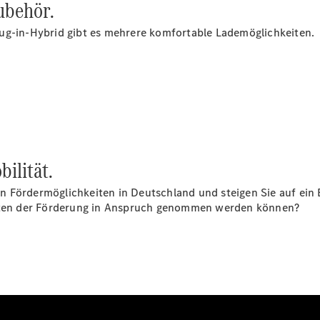
ubehör.
ug-in-Hybrid gibt es mehrere komfortable Lademöglichkeiten.
Übersicht
Serviceangebote
Reifen &
Kompletträder
Teile &
Zubehör
bilität.
Pannen- &
Schadenhilfe
 den Fördermöglichkeiten in Deutschland und steigen Sie auf e
Reparatur &
keiten der Förderung in Anspruch genommen werden können?
Werkstatt
Rückrufe &
Umrüstungen
Warnung: Betrug
beim
Gebrauchtwagenkauf
Service für
Reisemobile