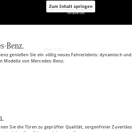
Zum Inhalt springen
Anbieter
Anbieter
es-Benz.
Übersicht
enz genießen Sie ein völlig neues Fahrerlebnis: dynamisch und
hen Modelle von Mercedes-Benz.
Startseite
Ansprechpartner
finden
n.
Beratung
vereinbaren
en Sie die Türen zu geprüfter Qualität, sorgenfreier Zuverlässi
Servicetermin