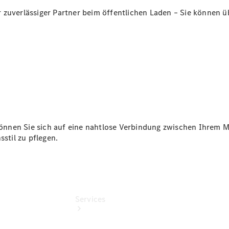
Junge
zuverlässiger Partner beim öffentlichen Laden – Sie können üb
Sterne
Junge
Sterne -
elektrisch
Mercedes-
Benz
Online
Store
önnen Sie sich auf eine nahtlose Verbindung zwischen Ihrem 
sstil zu pflegen.
Services