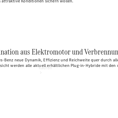
s attraktive Konditionen sichern wollen.
vereinbaren
Tel: +49
6894 96320
bination aus Elektromotor und Verbrennu
s-Benz neue Dynamik, Effizienz und Reichweite quer durch al
ersicht werden alle aktuell erhältlichen Plug-in-Hybride mit de
Kaufen
Übersicht
Gebrauchtwagensuche